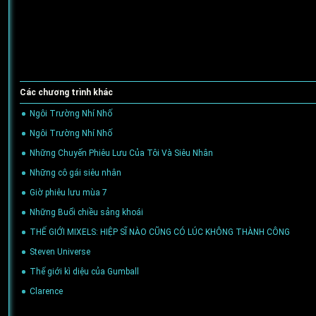
Các chương trình khác
Ngôi Trường Nhí Nhố
(02/05/2024)
Ngôi Trường Nhí Nhố
(02/05/2024)
Những Chuyến Phiêu Lưu Của Tôi Và Siêu Nhân
(01/12/2023)
Những cô gái siêu nhân
(30/03/2016)
Giờ phiêu lưu mùa 7
(29/02/2016)
Những Buổi chiều sảng khoái
(29/02/2016)
THẾ GIỚI MIXELS: HIỆP SĨ NÀO CŨNG CÓ LÚC KHÔNG THÀNH CÔNG
(28/0
Steven Universe
(27/01/2016)
Thế giới kì diệu của Gumball
(27/01/2016)
Clarence
(27/01/2016)