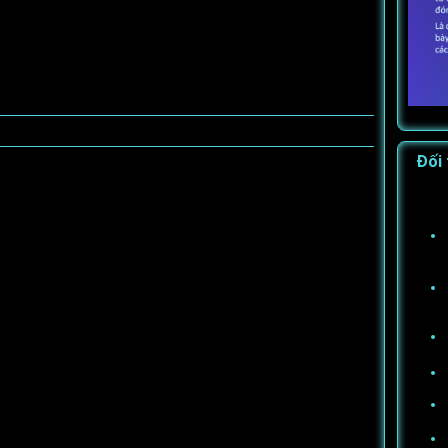
Đối 
)