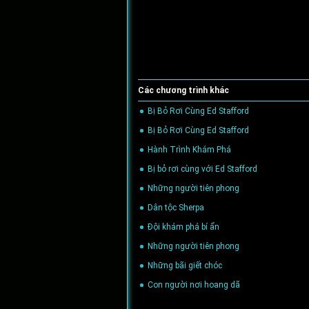
Các chương trình khác
Bị Bỏ Rơi Cùng Ed Stafford
(02/05/2024)
Bị Bỏ Rơi Cùng Ed Stafford
(02/05/2024)
Hành Trình Khám Phá
(05/04/2024)
Bị bỏ rơi cùng với Ed Stafford
(04/05/2016
Những người tiên phong
(04/05/2016)
Dân tộc Sherpa
(09/03/2016)
Đội khám phá bí ẩn
(09/03/2016)
Những người tiên phong
(09/03/2016)
Những bãi giết chóc
(27/01/2016)
Con người nơi hoang dã
(27/01/2016)