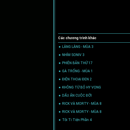
Các chương trình khác
LÂNG LÂNG - MÙA 3
(15/10/2025)
NHÍM SONIV 3
(02/08/2025)
PHIÊN BẢN THỨ 17
(02/08/2025)
GÀ TRỐNG - MÙA 1
(02/08/2025)
ĐIỆN THOẠI ĐEN 2
(02/08/2025)
KHÔNG TỪ BỎ HY VỌNG
(02/08/2025)
DẤU ẤN CUỘC ĐỜI
(29/05/2025)
RICK VÀ MORTY - MÙA 8
(29/05/2025)
RICK VÀ MORTY - MÙA 8
(29/05/2025)
Tôi Ti Tiện Phần 4
(10/02/2025)