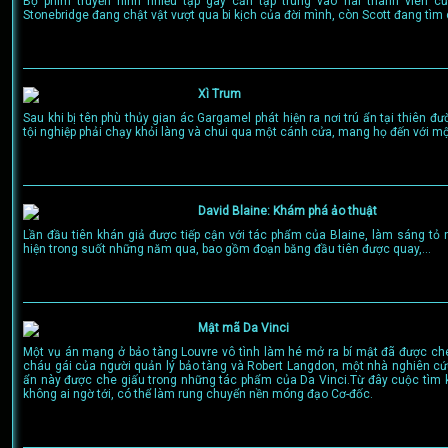
Bộ phim truyền hình nhiều tập gay cấn tập trung vào hai thành viên củ
Stonebridge đang chật vật vượt qua bi kịch của đời mình, còn Scott đang tìm 
Xì Trum
Sau khi bị tên phù thủy gian ác Gargamel phát hiện ra nơi trú ẩn tại thiên đư
tội nghiệp phải chạy khỏi làng và chui qua một cánh cửa, mang họ đến với một t
David Blaine: Khám phá ảo thuật
Lần đầu tiên khán giả được tiếp cận với tác phẩm của Blaine, làm sáng t
hiện trong suốt những năm qua, bao gồm đoạn băng đầu tiên được quay,...
Mật mã Da Vinci
Một vụ án mạng ở bảo tàng Louvre vô tình làm hé mở ra bí mật đã được ch
cháu gái của người quản lý bảo tàng và Robert Langdon, một nhà nghiên cứ
ẩn này được che giấu trong những tác phẩm của Da Vinci.Từ đây cuộc tìm 
không ai ngờ tới, có thể làm rung chuyển nền móng đạo Cơ-đốc.