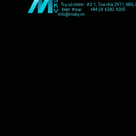
Trụ sở chính : #2-1, Tòa nhà 29T1, N05,
Điện thoại : +84.24 6282 4205 F
info@msky.vn