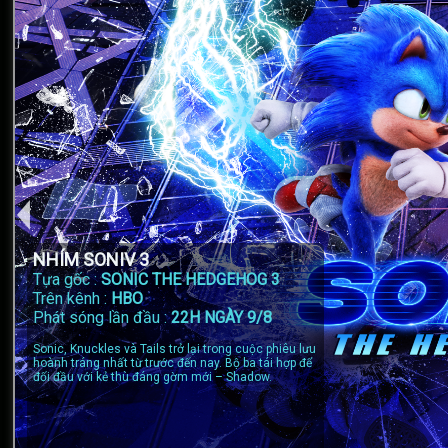
NHÍM SONIV 3
Tựa gốc :
SONIC THE HEDGEHOG 3
Trên kênh :
HBO
Phát sóng lần đầu :
22H NGÀY 9/8
Sonic, Knuckles và Tails trở lại trong cuộc phiêu lưu
hoành tráng nhất từ trước đến nay. Bộ ba tái hợp để
đối đầu với kẻ thù đáng gờm mới – Shadow.