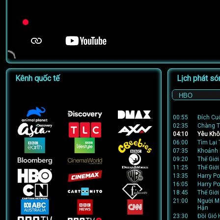
Kênh quốc tế
Lịch phát só
00:55
Đích Cu
02:35
Chàng T
04:10
Yêu Khô
06:00
Tìm Lại 
07:35
Khoảnh
09:20
Thế Giới
11:25
Thế Giới
13:35
Harry P
16:05
Harry P
18:45
Thế Giới
21:00
Người M
Hận
23:30
Đồi Gió 