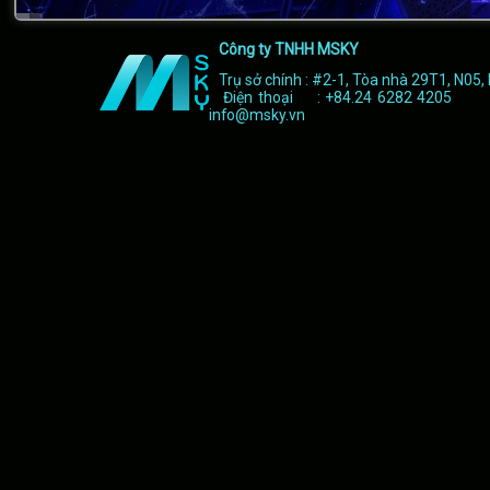
Công ty TNHH MSKY
Trụ sở chính : #2-1, Tòa nhà 29T1, N05,
Điện thoại : +84.24 6282 4205 F
info@msky.vn