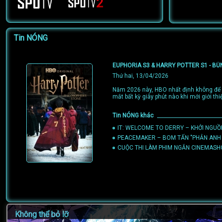
Tin NÓNG
EUPHORIA S3 & HARRY POTTER S1 - BÙ
Thứ hai, 13/04/2026
Năm 2026 này, HBO nhất định không để c
mắt bất kỳ giây phút nào khi mới giới t
Tin NÓNG khác
IT: WELCOME TO DERRY – KHỞI NGUỒ
PEACEMAKER – BOM TẤN "PHẢN ANH H
CUỘC THI LÀM PHIM NGẮN CINEMASH
Không thể bỏ lỡ