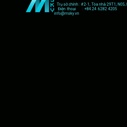
Trụ sở chính : #2-1, Tòa nhà 29T1, N05,
Điện thoại : +84.24 6282 4205 F
info@msky.vn