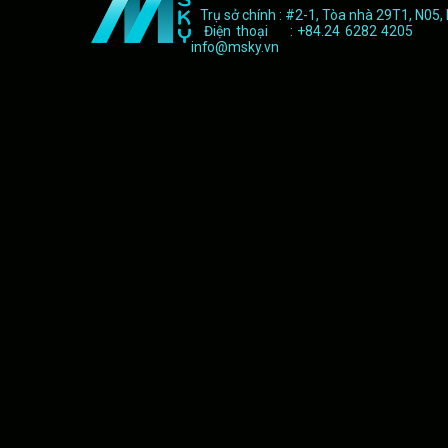
Trụ sở chính : #2-1, Tòa nhà 29T1, N05,
Điện thoại : +84.24 6282 4205 F
info@msky.vn