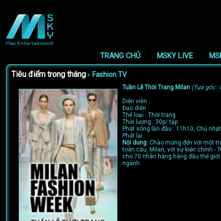
TRANG CHỦ
MSKY LIVE
MS
Tiêu điểm trong tháng
Fashion TV
Tuần Lễ Thời Trang Milan
(Tựa gốc :
Diễn viên :
Đạo diễn :
Thể loại : Thời trang
Thời lượng : 30p/ tập
Phát sóng lần đầu : 11h10, Chủ nhật
Phát lại :
Nội dung:
Chào mừng đến với một tro
toàn cầu, Milan, với sự kiện chính - T
cho 70 nhãn hàng hàng đầu thế giới
ngành.