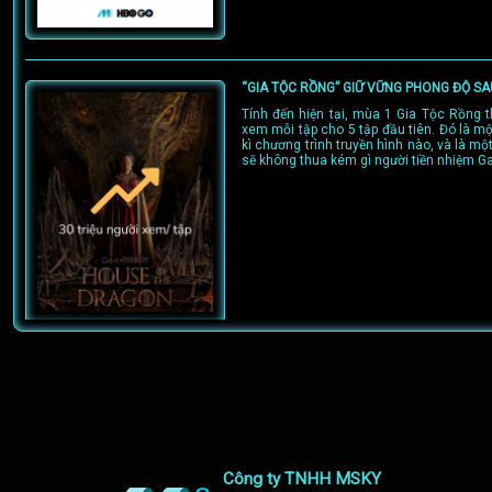
“GIA TỘC RỒNG” GIỮ VỮNG PHONG ĐỘ S
Tính đến hiện tại, mùa 1 Gia Tộc Rồng t
xem mỗi tập cho 5 tập đầu tiên. Đó là mộ
kì chương trình truyền hình nào, và là m
sẽ không thua kém gì người tiền nhiệm G
TUYỆT TÁC OSCAR - BELFAST LÊN SÓNG
Tháng này, Belfast - tác phẩm thắng giả
thứ 94 là cái tên nổi bật tiếp theo ra nh
hàng loạt giải thưởng danh giá như “Kị
”Phim Anh hay nhất” của giải thưởng Đ
giải “Khán giả bình chọn” của LHP Quốc t
là không thể bàn cãi.
Công ty TNHH MSKY