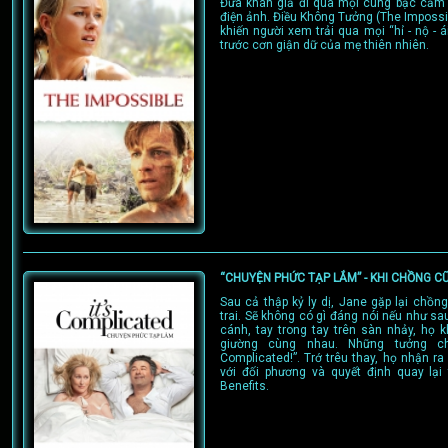
Đưa khán giả đi qua mọi cung bậc cảm 
điện ảnh. Điều Không Tưởng (The Impossib
khiến người xem trải qua mọi “hỉ - nộ - á
trước cơn giận dữ của mẹ thiên nhiên.
“CHUYỆN PHỨC TẠP LẮM” - KHI CHỒNG 
Sau cả thập kỷ ly dị, Jane gặp lại chồng
trai. Sẽ không có gì đáng nói nếu như sa
cánh, tay trong tay trên sàn nhảy, họ 
giường cùng nhau. Những tưởng ch
Complicated!”. Trớ trêu thay, họ nhận r
với đối phương và quyết định quay lại
Benefits.