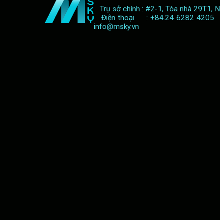
Trụ sở chính : #2-1, Tòa nhà 29T1, 
Điện thoại : +84.24 6282 420
info@msky.vn
CURSED: SĂN MA SÓI HOẶC TRỞ THÀNH 
Bạn sẽ làm gì nếu chẳng may bị người só
săn mồi hay quyết tâm tiêu diệt ma sói để 
phù hợp nhất chỉ có thể được tìm thấy tr
(Cursed).