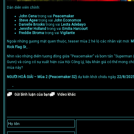
Dàn diễn viên chính:
John Cena
trong vai
Peacemaker
Steve Agee
trong vai
John Economos
Danielle Brooks
trong vai
Leota Adebayo
Jennifer Holland
trong vai
Emilia Harcourt
Freddie Stroma
trong vai
Vigilante
Ngoài những gương mặt quen thuộc, teaser mùa 2 hé lộ các nhân vật mới:
M
Rick Flag Sr.
,…
Nhin vào những điểm tương đồng giữa “Peacemaker” và bom tấn “Superman 
Gunn) và cùng có sự xuất hiện của Hội Công Lý, liệu khán giả có thể mong ch
mùa này?
NGƯỜI HOÀ GIẢI – Mùa 2 (Peacemaker S2)
dự kiến khởi chiếu ngày
22/8/202
Gửi bình luận của bạn
Video khác