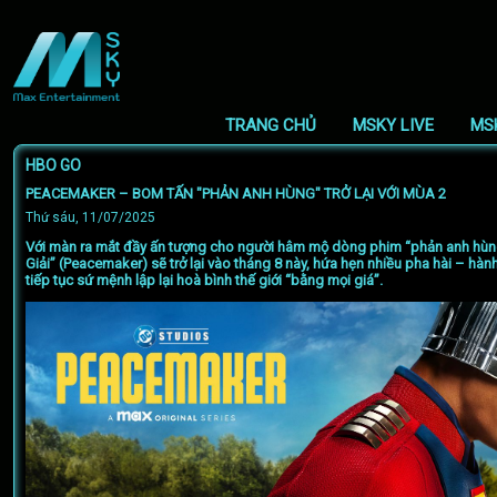
TRANG CHỦ
MSKY LIVE
MS
HBO GO
PEACEMAKER – BOM TẤN "PHẢN ANH HÙNG" TRỞ LẠI VỚI MÙA 2
Thứ sáu, 11/07/2025
Với màn ra mắt đầy ấn tượng cho người hâm mộ dòng phim “phản anh hùn
Giải” (Peacemaker) sẽ trở lại vào tháng 8 này, hứa hẹn nhiều pha hài – hàn
tiếp tục sứ mệnh lập lại hoà bình thế giới “bằng mọi giá”.