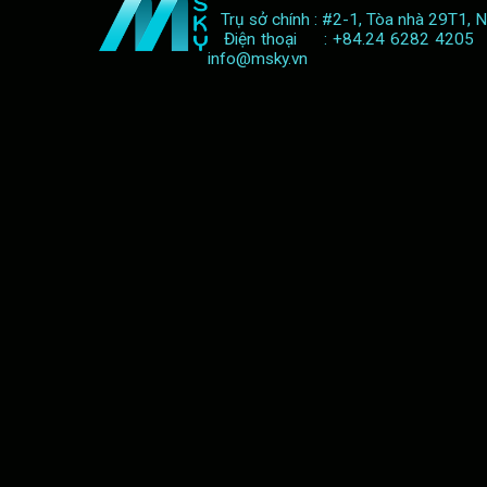
Trụ sở chính : #2-1, Tòa nhà 29T1, 
KHUYNH ĐẢO EMMYS, HACKS KHẲNG ĐỊNH VỊ THẾ SỐ 1 LÀNG HÀI!
(17/09/2
Điện thoại : +84.24 6282 420
VƯỢT MẶT THE BOYS, GIA TỘC RỒNG DẪN ĐẦU BẢNG XẾP HẠNG IMDB
(26/
info@msky.vn
TẬP 4 GIA TỘC RỒNG MÙA 2 HAY “KỊCH TRẦN” VỚI 9.7 IMDB
(10/07/2024)
SẴN SÀNG CHO SERIES "CHÁY" NHẤT 2024
(13/06/2024)
TOM CUISE TIẾP TỤC CHỨNG MINH “ĐẲNG CẤP LÀ MÃI MÃI”
(12/04/2024)
INSIDE - THOÁT KHỎI CHỐN KHẮC NGHIỆT CỦA NGHỆ THUẬT
(23/02/2024)
TRANSFORMERS 2023: BƯỚC CHUYỂN MÌNH CỦA THƯƠNG HIỆU ĐIỆN ẢNH 
HÀNH TRÌNH TÌM LẠI KÝ ỨC CỦA MỘT TRÁI TIM LẠC LỐI
(28/08/2023)