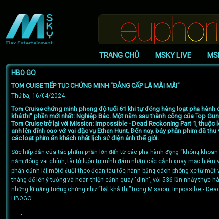
TRANG CHỦ
MSKY LIVE
MS
HBO GO
TOM CUISE TIẾP TỤC CHỨNG MINH “ĐẲNG CẤP LÀ MÃI MÃI”
Thứ ba, 16/04/2024
Tom Cruise chứng minh phong độ tuổi 61 khi tự đóng hàng loạt pha hành
khả thi" phần mới nhất: Nghiệp Báo. Một năm sau thành công của Top Gun:
Tom Cruise trở lại với Mission: Impossible - Dead Reckoning Part 1, thuộc 
anh lên đỉnh cao với vai đặc vụ Ethan Hunt. Đến nay, bảy phần phim đã thu
các loạt phim ăn khách nhất lịch sử điện ảnh thế giới.
Sức hấp dẫn của tác phẩm phần lớn đến từ các pha hành động “không khoan
năm đóng vai chính, tài tử luôn tự mình đảm nhận các cảnh quay mạo hiểm và 
phân cảnh lái môtô đuổi theo đoàn tàu tốc hành bằng cách phóng xe từ một v
tháng để lên ý tưởng và hoàn thiện cảnh quay "đinh", với 536 lần nhảy thực 
những kĩ năng tưởng chừng như “bất khả thi” trong Mission: Impossible - Dead
HBOGO.