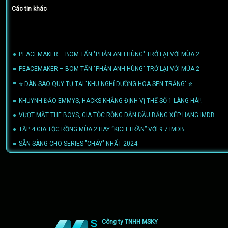
Các tin khác
PEACEMAKER – BOM TẤN "PHẢN ANH HÙNG" TRỞ LẠI VỚI MÙA 2
(11/07/2
PEACEMAKER – BOM TẤN "PHẢN ANH HÙNG" TRỞ LẠI VỚI MÙA 2
(11/07/2
⭐ DÀN SAO QUY TỤ TẠI "KHU NGHỈ DƯỠNG HOA SEN TRẮNG" ⭐
(27/02/202
KHUYNH ĐẢO EMMYS, HACKS KHẲNG ĐỊNH VỊ THẾ SỐ 1 LÀNG HÀI!
(17/09/2
VƯỢT MẶT THE BOYS, GIA TỘC RỒNG DẪN ĐẦU BẢNG XẾP HẠNG IMDB
(26/
TẬP 4 GIA TỘC RỒNG MÙA 2 HAY “KỊCH TRẦN” VỚI 9.7 IMDB
(10/07/2024)
SẴN SÀNG CHO SERIES "CHÁY" NHẤT 2024
(13/06/2024)
TOM CUISE TIẾP TỤC CHỨNG MINH “ĐẲNG CẤP LÀ MÃI MÃI”
(12/04/2024)
INSIDE - THOÁT KHỎI CHỐN KHẮC NGHIỆT CỦA NGHỆ THUẬT
(23/02/2024)
TRANSFORMERS 2023: BƯỚC CHUYỂN MÌNH CỦA THƯƠNG HIỆU ĐIỆN ẢNH 
Công ty TNHH MSKY