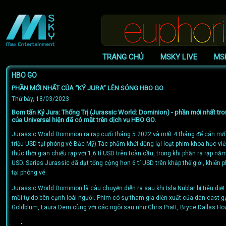
TRANG CHỦ
MSKY LIVE
MS
HBO GO
PHẦN MỚI NHẤT CỦA “KỶ JURA” LÊN SÓNG HBO GO
Thứ bảy, 18/03/2023
Bom tấn Kỷ Jura: Thống Trị (Jurassic World: Dominion) - phần mới nhất t
của Universal hiện đã có mặt trên dịch vụ HBO GO.
Jurassic World Dominion ra rạp cuối tháng 5.2022 và mất 4 tháng để cán mốc
triệu USD tại phòng vé Bắc Mỹ).Tác phẩm khởi động lại loạt phim khoa học viễ
thúc thời gian chiếu rạp với 1,6 tỉ USD trên toàn cầu, trong khi phần ra rạp nă
USD. Series Jurassic đã đạt tổng cộng hơn 6 tỉ USD trên khắp thế giới, khiến 
tại phòng vé.
Jurassic World Dominion là câu chuyện diễn ra sau khi Isla Nublar bị tiêu di
mồi tự do bên cạnh loài người. Phim có sự tham gia diễn xuất của dàn cast gạ
Goldblum, Laura Dern cùng với các ngôi sau như Chris Pratt, Bryce Dallas How